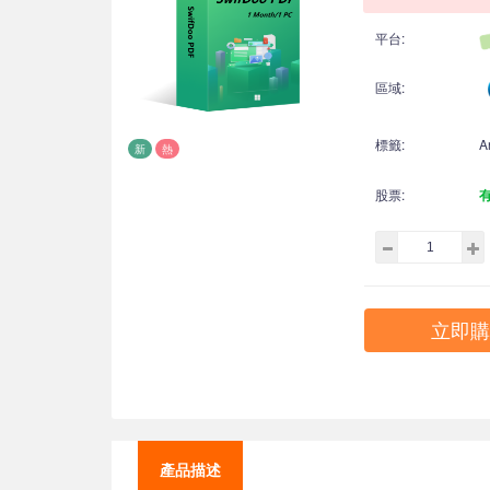
平台:
區域:
標籤:
A
新
熱
股票:
立即購
產品描述