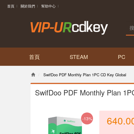
首頁
關於我們
幫助中心
首頁
STEAM
PC
SwifDoo PDF Monthly Plan 1PC CD Key Global
SwifDoo PDF Monthly Plan 1P
640.0
-13%