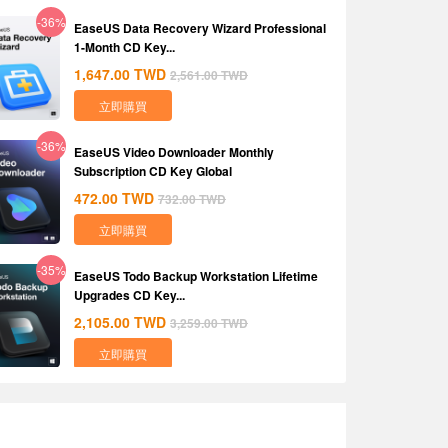
-36%
EaseUS Data Recovery Wizard Professional
1-Month CD Key...
1,647.00
TWD
2,561.00
TWD
立即購買
-36%
EaseUS Video Downloader Monthly
Subscription CD Key Global
472.00
TWD
732.00
TWD
立即購買
-35%
EaseUS Todo Backup Workstation Lifetime
Upgrades CD Key...
2,105.00
TWD
3,259.00
TWD
立即購買