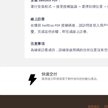
安裝 SwifDoo PDF：
運行安裝程式 -> 接受授權協議 -> 選擇目標位置 ->
線上註冊
在獲得 SwifDoo PDF 授權碼後，請訪問並登入用
交
。完成這些步驟，即完成線上註冊。
注意事項
為確保註冊成功，請確保啟用碼的任何位置沒有空
快速交付
購買後立即透過電子郵件收到您的數位產品。
服務條款
隱